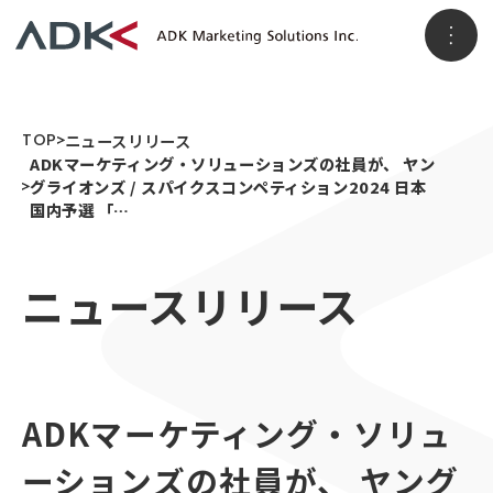
ホーム
TOP
ニュースリリース
ADKマーケティング・ソリューションズの社員が、 ヤン
グライオンズ / スパイクスコンペティション2024 日本
国内予選 「…
企業情報
ニュースリリース
パーパス
会社概要
アクセス
事業情報
メッセージ
ADKグループ
事業VISION
事業ブランド
ADKマーケティング・ソリュ
3つのソリューション領域
ニュースリリース
顧客データ＆インサイト
ーションズの社員が、 ヤング