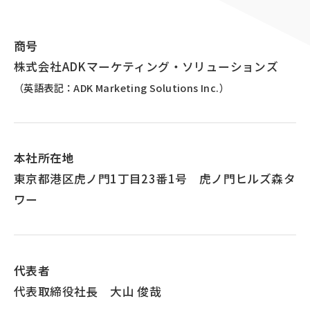
顧客接点マネジメント
採用情報
顧客体験デザイン
ADKの独自性
商号
企画力・クリエイティビティ
株式会社ADKマーケティング・ソリューションズ
統合ソリューション
（英語表記：ADK Marketing Solutions Inc.）
本社所在地
東京都港区虎ノ門1丁目23番1号 虎ノ門ヒルズ森タ
ワー
代表者
代表取締役社長 大山 俊哉