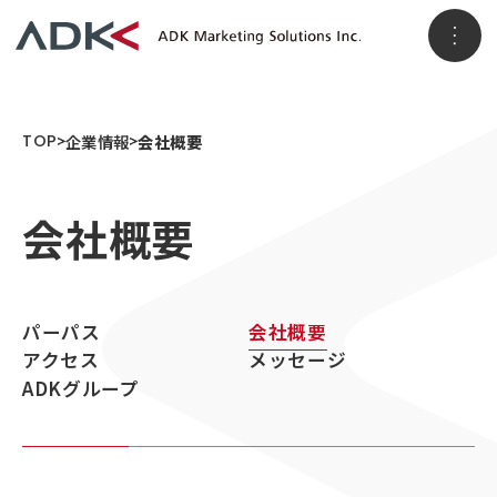
ホーム
TOP
企業情報
会社概要
会社概要
企業情報
パーパス
会社概要
アクセス
パーパス
会社概要
事業情報
メッセージ
ADKグループ
アクセス
メッセージ
ADKグループ
事業VISION
事業ブランド
3つのソリューション領域
ニュースリリース
顧客データ＆インサイト