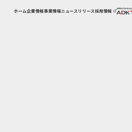
ホーム
企業情報
事業情報
ニュースリリース
採用情報
パーパス
事業VISION
会社
事業
アクセス
3つのソリューション領域
メッ
ADK
ADKグループ