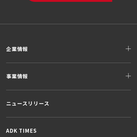
企業情報
事業情報
ニュースリリース
顧客データ＆インサイト
顧客体験デザイン
顧客接点マネジメント
企画力・クリエイティビティ
ADK TIMES
統合ソリューション