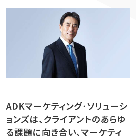
顧客接点マネジメント
採用情報
顧客体験デザイン
ADKの独自性
企画力・クリエイティビティ
統合ソリューション
ADKマーケティング･ソリューシ
ョンズは、
クライアントのあらゆ
る課題に向き合い、
マーケティ