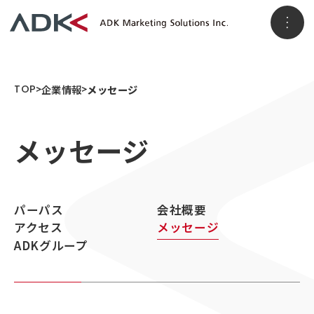
ホーム
TOP
企業情報
メッセージ
メッセージ
企業情報
パーパス
会社概要
アクセス
パーパス
会社概要
事業情報
メッセージ
ADKグループ
アクセス
メッセージ
ADKグループ
事業VISION
事業ブランド
3つのソリューション領域
ニュースリリース
顧客データ＆インサイト