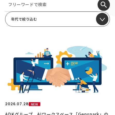
顧客接点マネジメント
採用情報
顧客体験デザイン
ADKの独自性
年代で絞り込む
企画力・クリエイティビティ
統合ソリューション
2026.07.28
NEW
ADKグループ、AIワークスペース「Genspark」の