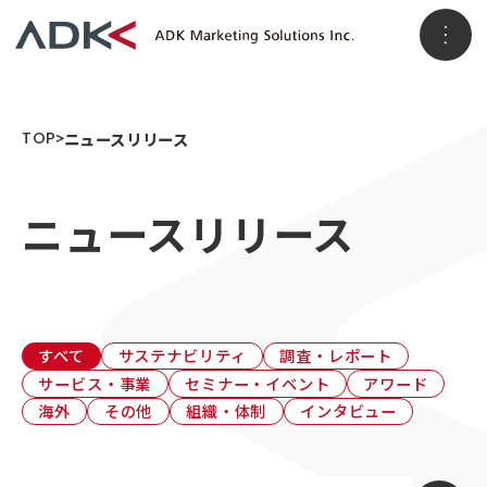
ホーム
TOP
ニュースリリース
ニュースリリース
企業情報
パーパス
会社概要
アクセス
事業情報
メッセージ
ADKグループ
すべて
サステナビリティ
調査・レポート
サービス・事業
セミナー・イベント
アワード
事業VISION
事業ブランド
海外
その他
組織・体制
インタビュー
3つのソリューション領域
ニュースリリース
顧客データ＆インサイト