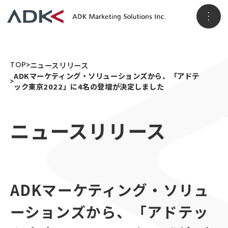
ホーム
TOP
ニュースリリース
ADKマーケティング・ソリューションズから、「アドテ
ック東京2022」に4名の登壇が決定しました
企業情報
ニュースリリース
パーパス
会社概要
アクセス
事業情報
メッセージ
ADKグループ
事業VISION
ADKマーケティング・ソリュ
事業ブランド
3つのソリューション領域
ニュースリリース
ーションズから、「アドテッ
顧客データ＆インサイト