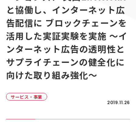
顧客接点マネジメント
と協働し、インターネット広
採用情報
顧客体験デザイン
ADKの独自性
告配信に ブロックチェーンを
企画力・クリエイティビティ
活用した実証実験を実施 ～イ
統合ソリューション
ンターネット広告の透明性と
サプライチェーンの健全化に
向けた取り組み強化～
サービス・事業
2019.11.26