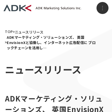
ホーム
TOP
ニュースリリース
ADKマーケティング・ソリューションズ、 英国
EnvisionXと協働し、インターネット広告配信に ブロ
ックチェーンを活用し…
企業情報
ニュースリリース
パーパス
会社概要
アクセス
事業情報
メッセージ
ADKグループ
事業VISION
事業ブランド
ADKマーケティング・ソリュ
3つのソリューション領域
ニュースリリース
顧客データ＆インサイト
ーションズ、 英国EnvisionX