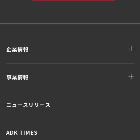
企業情報
事業情報
ニュースリリース
顧客データ＆インサイト
顧客体験デザイン
顧客接点マネジメント
企画力・クリエイティビティ
ADK TIMES
統合ソリューション