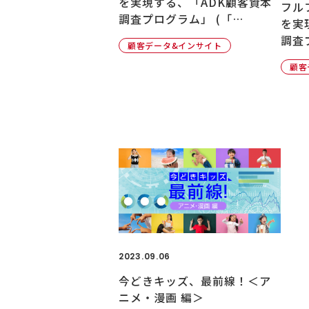
を実現する、「ADK顧客資本
フル
調査プログラム」 (「…
を実
調査
顧客データ&インサイト
顧客
2023.09.06
今どきキッズ、最前線！＜ア
ニメ・漫画 編＞