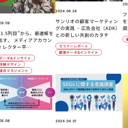
20
2024.06.24
フ
サンリオの顧客マーケティン
を
09.09
グの実践 ―広告会社（ADK）
調
業1.5列目”から、最適解を
との新しい共創のカタチ
出す、 メディアアカウン
ィレクター平…
セミナーレポート
顧客データ&インサイト
データ&インサイト
体験デザイン
接点マネジメント
05.08
2024.04.01