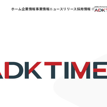
ホーム
企業情報
事業情報
ニュースリリース
採用情報
パーパス
事業VISION
会社
事業
アクセス
3つのソリューション領域
メッ
ADK
ADKグループ