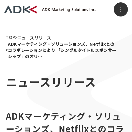
ホーム
TOP
ニュースリリース
ADKマーケティング・ソリューションズ、Netflixとの
コラボレーションにより 「シングルタイトルスポンサー
シップ」のオリ…
企業情報
ニュースリリース
パーパス
会社概要
アクセス
事業情報
メッセージ
ADKグループ
事業VISION
事業ブランド
ADKマーケティング・ソリュ
3つのソリューション領域
ニュースリリース
顧客データ＆インサイト
ーションズ、Netflixとのコラ