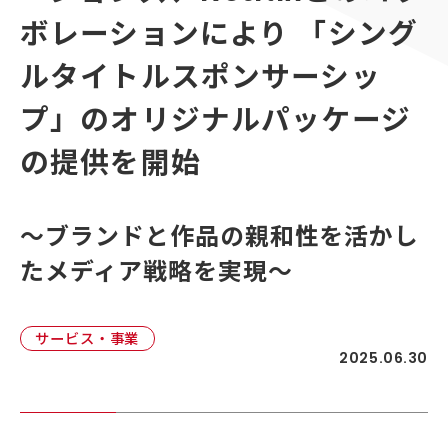
顧客接点マネジメント
ボレーションにより 「シング
採用情報
顧客体験デザイン
ADKの独自性
ルタイトルスポンサーシッ
企画力・クリエイティビティ
プ」のオリジナルパッケージ
統合ソリューション
の提供を開始
～ブランドと作品の親和性を活かし
たメディア戦略を実現～
サービス・事業
2025.06.30