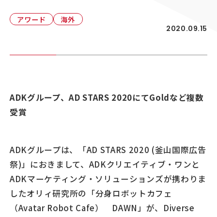
顧客接点マネジメント
採用情報
顧客体験デザイン
アワード
海外
ADKの独自性
2020.09.15
企画力・クリエイティビティ
統合ソリューション
ADKグループ、AD STARS 2020にてGoldなど複数
受賞
ADKグループは、「AD STARS 2020 (釜山国際広告
祭)」におきまして、ADKクリエイティブ・ワンと
ADKマーケティング・ソリューションズが携わりま
したオリィ研究所の「分身ロボットカフェ
（Avatar Robot Cafe） DAWN」が、Diverse