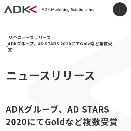
ホーム
TOP
ニュースリリース
ADKグループ、AD STARS 2020にてGoldなど複数受
賞
企業情報
ニュースリリース
パーパス
会社概要
アクセス
事業情報
メッセージ
ADKグループ
事業VISION
ADKグループ、AD STARS
事業ブランド
3つのソリューション領域
ニュースリリース
2020にてGoldなど複数受賞
顧客データ＆インサイト