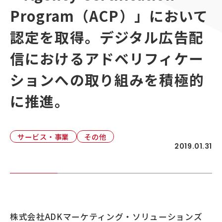
顧客接点マネジメント
Program（ACP）」において
採用情報
顧客体験デザイン
ADKの独自性
認定を取得。デジタル広告配
企画力・クリエイティビティ
信におけるアドベリフィケー
統合ソリューション
ションへの取り組みを積極的
に推進。
サービス・事業
その他
2019.01.31
株式会社ADKマーケティング・ソリューションズ