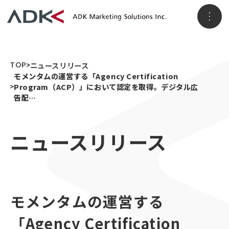
ホーム
TOP
ニュースリリース
モメンタムの運営する「Agency Certification
Program（ACP）」において認定を取得。デジタル広
告配…
企業情報
ニュースリリース
パーパス
会社概要
アクセス
事業情報
メッセージ
ADKグループ
事業VISION
事業ブランド
モメンタムの運営する
3つのソリューション領域
ニュースリリース
顧客データ＆インサイト
「Agency Certification