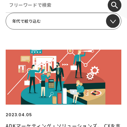
顧客接点マネジメント
採用情報
顧客体験デザイン
ADKの独自性
年代で絞り込む
企画力・クリエイティビティ
統合ソリューション
2023.04.05
ADKマーケティング・ソリューションズ、 CXを支