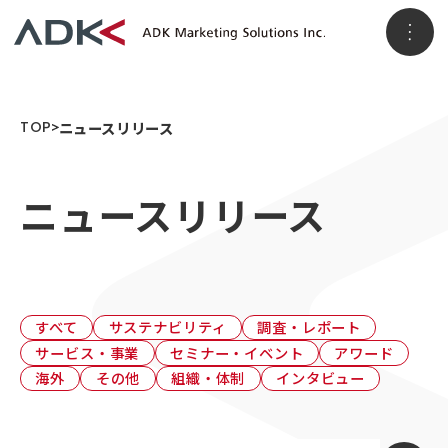
ホーム
TOP
ニュースリリース
ニュースリリース
企業情報
パーパス
会社概要
アクセス
事業情報
メッセージ
ADKグループ
すべて
サステナビリティ
調査・レポート
サービス・事業
セミナー・イベント
アワード
事業VISION
事業ブランド
海外
その他
組織・体制
インタビュー
3つのソリューション領域
ニュースリリース
顧客データ＆インサイト